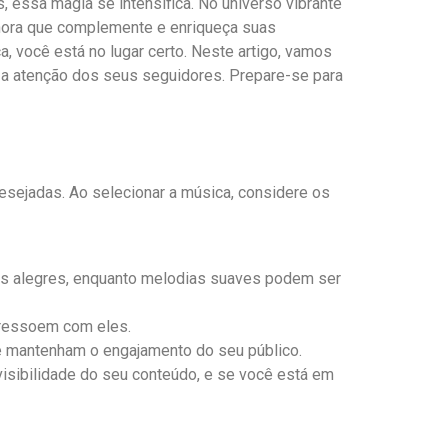
essa magia se intensifica. No universo vibrante
nora que complemente e ⁢enriqueça suas
a, você está no lugar ‌certo. Neste artigo, vamos
 a atenção dos seus ⁣seguidores. Prepare-se para
esejadas. Ao⁤ selecionar a música,⁢ considere os
s alegres, enquanto melodias suaves podem ser⁢
e ressoem com eles.
e mantenham o engajamento do seu público.
visibilidade do seu⁤ conteúdo, e se você está em