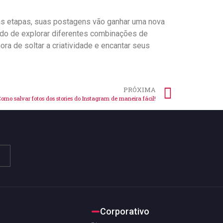
ssas etapas, suas postagens vão ganhar uma nova
edo de explorar diferentes combinações de
ra de soltar a criatividade e encantar seus
PRÓXIMA
omo salvar fotos dos stories do Instagram de maneira fácil!
Corporativo