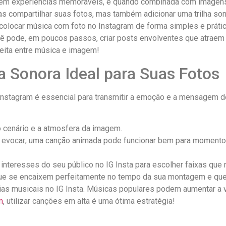
em experiências memoráveis, e quando combinada com imagens, ⁤
as compartilhar suas fotos, mas também adicionar uma trilha so
 colocar música com⁣ foto no⁣ Instagram de‍ forma simples e prátic
 pode, em poucos​ passos, criar‌ posts envolventes que atraem
eita entre música e imagem!
a Sonora Ideal ‌para Suas Fotos
no Instagram é essencial para transmitir a emoção e a mensagem d
o cenário e a atmosfera da‍ imagem.
vocar; uma canção​ animada pode funcionar‍ bem para momento
s interesses do seu público no IG Insta para escolher faixas qu
que se encaixem perfeitamente no tempo da sua montagem ‍e qu
as musicais no IG Insta. Músicas populares⁤ podem ⁤aumentar‌ a 
m
, utilizar canções em alta é uma ótima estratégia!