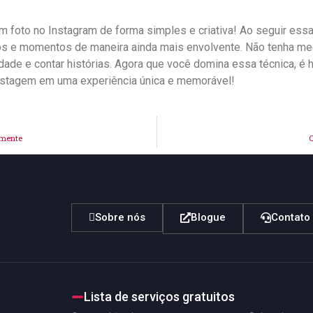
m foto no Instagram ⁤de forma simples e criativa!​ Ao seguir e
tos e momentos de maneira ​ainda mais envolvente. Não tenha m
e e contar⁢ histórias. Agora que você domina essa técnica, é‌ ho
postagem​ em uma experiência única e memorável!
lmente
C
Sobre nós
Blogue
Contato
Lista de serviços gratuitos