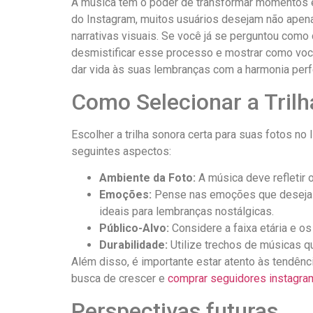
A música tem o poder de transformar momentos⁤ 
do Instagram, muitos⁢ usuários desejam não apen
narrativas​ visuais. Se você já se ⁣perguntou como
desmistificar esse processo e mostrar como você
dar vida às suas lembranças com a harmonia perf
Como Selecionar a Trilh
Escolher⁣ a trilha sonora certa para‌ suas fotos 
seguintes aspectos:
Ambiente da Foto:
A música deve refletir‌ 
Emoções:
Pense nas emoções que deseja e
ideais para lembranças nostálgicas.
Público-Alvo:
Considere a faixa etária e o
Durabilidade:
Utilize trechos de músicas 
Além disso, é importante estar atento às tendênci
busca de crescer e
comprar seguidores instagra
Perspectivas futuras