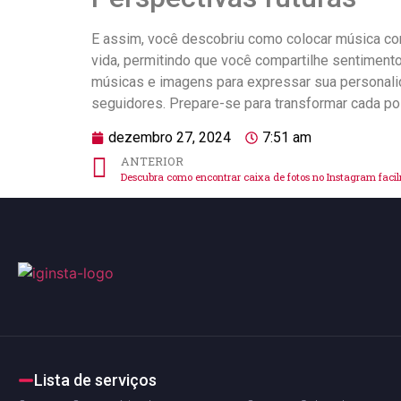
E assim, você descobriu‌ como⁤ colocar música co
vida, permitindo que você compartilhe sentimen
músicas e imagens para expressar sua personalidad
seguidores.⁢ Prepare-se para‍ transformar cada 
dezembro 27, 2024
7:51 am
ANTERIOR
Descubra como encontrar caixa de fotos no Instagram faci
Lista de serviços