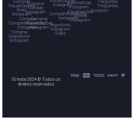
Visualizações
Comprar
Perguntas
Automáticas
Comprar
Instagram
Visualizações
Frequentes
Instagram
Curtidas
Reels
Contacto
Visualizações
Instagram
Compartilhamentos
Instagram
Stories
Instagram
Comprar
Comprar
Instagram
Compartilhamentos
Visualizações
Seguidores
Instagram
Instagram
Instagram
Comprar
Grátis
Seguidores
Instagram
IG Insta 2024 © Todos os
direitos reservados.