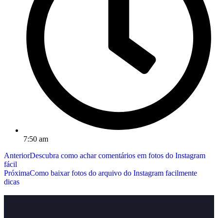
7:50 am
Anterior
Descubra como achar comentários em fotos do Instagram
fácil
Próxima
Como baixar fotos do arquivo do Instagram facilmente
dicas