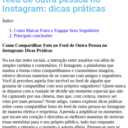
Instagram: dicas práticas
Índice
Como Marcar Fotos e Engajar Seus Seguidores
Principais conclusões
Como Compartilhar Foto no Feed de Outra Pessoa no
Instagram: Dicas Práticas
Na era das redes sociais, a interação entre usuários vai além de
simples ⁢curtidas e comentários. O ‌Instagram, a plataforma que
mudou a forma como compartilhamos e consumimos imagens,
oferece diversas maneiras de se conectar com amigos e seguidores.
Você já percebeu aquela foto incrível no feed de alguém que‍
gostaria de compartilhar com seus próprios seguidores? Quem nunca
se⁣ deparou com a vontade de dividir um momento especial que não
foi⁤ capturado por sua câmera, mas ‍que, com certeza, merece ser
visto⁤ por mais pessoas? Neste artigo, vamos ⁤explorar dicas práticas
sobre como compartilhar fotos do feed‌ de outra pessoa no Instagram⁣
de maneira efetiva e respeitosa. Aprenda a amplificar os momentos
que tocam seu coração e descubra as melhores maneiras de reenviar⁤
essas memórias ‍para o seu próprio‍ público, tudo​ isso enquanto
mantém a‌ etiqueta ​e o respeito à autoria alheia. Prepare-se ⁢para se