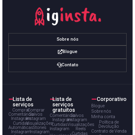
Sobre nós
Blogue
Contato
Lista de
Lista de
Corporativo
serviços
serviços
Blogue
gratuitos
Comprar
Comprar
Sobre nós
Comentários
Salvos
Comentários
Salvos
Minha conta
Instagram
Instagram
Instagram
Instagram
Política de
Curtidas
Visualizações
Curtidas
Visualizações
Devolução
Automáticas
Stories
Instagram
Reels
Contrato de Venda
Instagram
Instagram
Curtidas