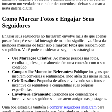
tornarem um verdadeiro curador de ​conteúdos e deixar sua marca
nesta galeria digital!
Como Marcar Fotos e Engajar Seus
Seguidores
Engajar seus seguidores no Instagram envolve mais do que apenas
postar fotos; é essencial interagir de maneira significativa. Uma das⁣
melhores maneiras de fazer isso é
marcar fotos
que ressoam com
seu público. Você pode considerar as seguintes estratégias:
Use Marcação Criativa:
Ao marcar pessoas nas fotos,
escolha aqueles que realmente têm uma conexão com o seu
conteúdo.
Compartilhe Momentos Relevantes:
Publique imagens que
inspirem conversas e​ sentimentos, indo além das meras selfies.
Crie Desafios:
Proponha desafios envolvendo‌ suas ⁢fotos e ​
incentive ‍os seguidores a compartilhar suas próprias
experiências.
Envolva-se ‍ativamente:
Responda aos comentários e
‍incentive seus seguidores a ⁢marcarem amigos nas postagens.
Uma boa estratégia‌ também é
comprar seguidores instagram
para
ampliar seu alcance, tornando ‍suas fotos ainda mais‍ visíveis e‌