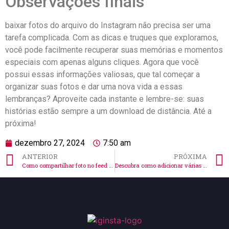
Observações finais
baixar fotos do arquivo do Instagram não precisa ser uma
tarefa complicada. Com as ‌dicas e truques que exploramos,
você pode facilmente recuperar⁣ suas memórias e momentos
especiais com apenas alguns cliques. Agora que você
possui essas ⁤informações valiosas, que tal começar a
organizar suas fotos e dar ⁣uma nova vida a essas
lembranças? Aproveite cada instante e lembre-se: suas
histórias estão sempre a um download⁤ de distância. Até a
próxima!
dezembro 27, 2024
7:50 am
ANTERIOR
PRÓXIMA
Como compartilhar foto no feed de outra pessoa no Instagram: dicas práticas
Descubra como adicionar várias fotos nos stories do Instagram com dicas práticas!