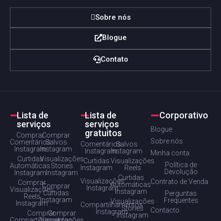
Sobre nós
Blogue
Contato
Lista de
Lista de
Corporativo
serviços
serviços
Blogue
gratuitos
Comprar
Comprar
Sobre nós
Comentários
Salvos
Comentários
Salvos
Instagram
Instagram
Instagram
Instagram
Minha conta
Curtidas
Visualizações
Curtidas
Visualizações
Política de
Automáticas
Stories
Instagram
Reels
Devolução
Instagram
Instagram
Curtidas
Visualizações
Contrato de Venda
Comprar
Automáticas
Comprar
Instagram
Visualizações
Instagram
Curtidas
Perguntas
Reels
Instagram
Frequentes
Visualizações
Instagram
Compartilhamentos
Stories
Contacto
Instagram
Comprar
Comprar
Instagram
Compartilhamentos
Visualizações