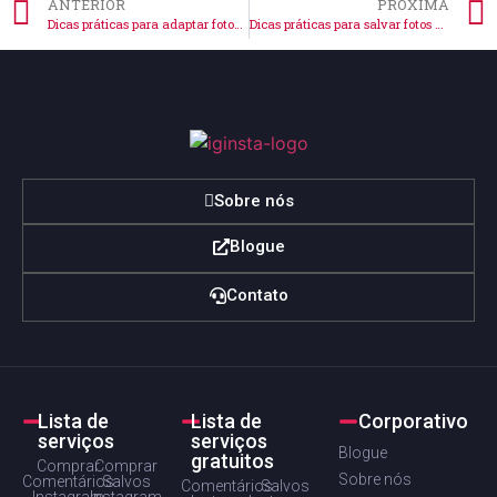
ANTERIOR
PRÓXIMA
Dicas práticas para adaptar fotos grandes no Instagram facilmente
Dicas práticas para salvar fotos do Instagram do perfil
Sobre nós
Blogue
Contato
Lista de
Lista de
Corporativo
serviços
serviços
Blogue
gratuitos
Comprar
Comprar
Sobre nós
Comentários
Salvos
Comentários
Salvos
Instagram
Instagram