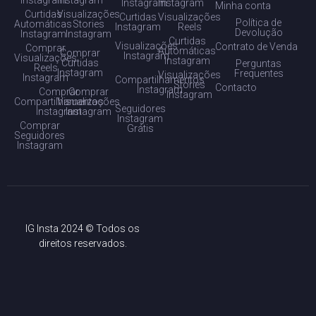
Instagram
Instagram
Minha conta
Curtidas
Visualizações
Curtidas
Visualizações
Política de
Automáticas
Stories
Instagram
Reels
Devolução
Instagram
Instagram
Curtidas
Visualizações
Contrato de Venda
Comprar
Automáticas
Comprar
Instagram
Visualizações
Instagram
Curtidas
Perguntas
Reels
Instagram
Frequentes
Visualizações
Instagram
Compartilhamentos
Stories
Contacto
Instagram
Comprar
Comprar
Instagram
Compartilhamentos
Visualizações
Seguidores
Instagram
Instagram
Instagram
Comprar
Grátis
Seguidores
Instagram
IG Insta 2024 © Todos os
direitos reservados.