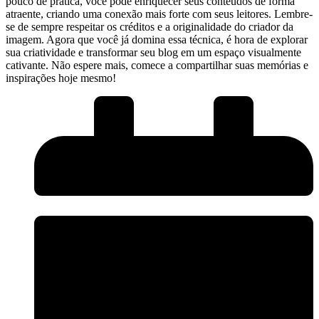
pouco de ‍prática, você pode enriquecer seus conteúdos de forma
atraente,⁤ criando uma conexão mais forte com seus leitores.‌ Lembre-
se‌ de sempre respeitar os créditos​ e⁤ a originalidade do criador da
imagem. Agora que ⁣você já domina essa técnica, é hora de explorar⁢
sua criatividade e​ transformar seu blog em ⁤um espaço visualmente
cativante. Não espere mais, comece a compartilhar suas memórias e⁣
inspirações hoje mesmo!