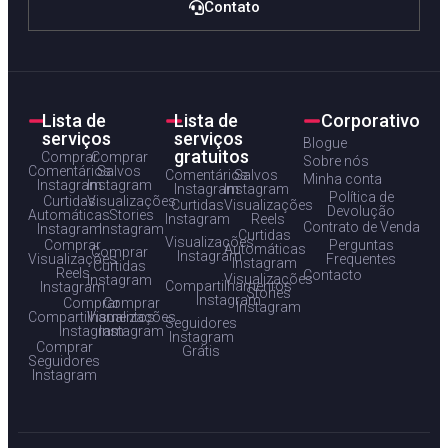
Contato
Lista de
Lista de
Corporativo
serviços
serviços
Blogue
gratuitos
Comprar
Comprar
Sobre nós
Comentários
Salvos
Comentários
Salvos
Minha conta
Instagram
Instagram
Instagram
Instagram
Política de
Curtidas
Visualizações
Curtidas
Visualizações
Devolução
Automáticas
Stories
Instagram
Reels
Contrato de Venda
Instagram
Instagram
Curtidas
Visualizações
Comprar
Perguntas
Automáticas
Comprar
Instagram
Visualizações
Frequentes
Instagram
Curtidas
Reels
Contacto
Visualizações
Instagram
Compartilhamentos
Instagram
Stories
Instagram
Comprar
Comprar
Instagram
Compartilhamentos
Visualizações
Seguidores
Instagram
Instagram
Instagram
Comprar
Grátis
Seguidores
Instagram