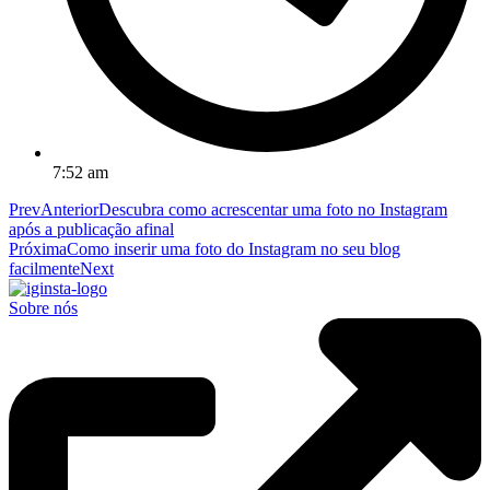
7:52 am
Prev
Anterior
Descubra como acrescentar uma foto no Instagram
após a publicação afinal
Próxima
Como inserir uma foto do Instagram no seu blog
facilmente
Next
Sobre nós