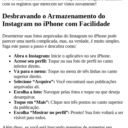
com os⁢ registros que merecem ser vistos novamente!
Desbravando⁤ o⁤ Armazenamento do
Instagram no iPhone ‌com Facilidade
Desenterrar suas fotos‌ arquivadas do Instagram ⁤no iPhone pode
parecer uma tarefa complicada, mas, na ‍verdade, é muito simples.
Siga ⁢este passo a passo e descubra como:
Abra o Instagram:
Inicie o aplicativo⁣ no ⁣seu iPhone.
Acesse seu perfil:
Toque na sua foto de ⁤perfil no canto
inferior direito.
Vá⁢ para o menu:
Toque no menu de três linhas no canto
superior direito.
Selecione “Arquivo”:
Você encontrará suas publicações
arquivadas ali.
Escolha a foto:
⁤Navegue ⁣pelas fotos ‍e toque na que deseja
desarquivar.
Toque em “Mais”:
Clique nos três pontos no ‌canto superior
da publicação.
Escolha “Mostrar no perfil”:
Pronto! Sua foto voltará a⁣ ser
visível​ para todos.
Além disso, se ⁤você está buscando maneiras de aumentar seu