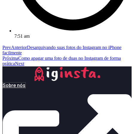
7:51 am
Prev
Anterior
Desarquivando suas fotos do Instagram no iPhone
facilmente
Próxima
Como apagar uma foto de duas no Instagram de forma
prática
Next
Sobre nós