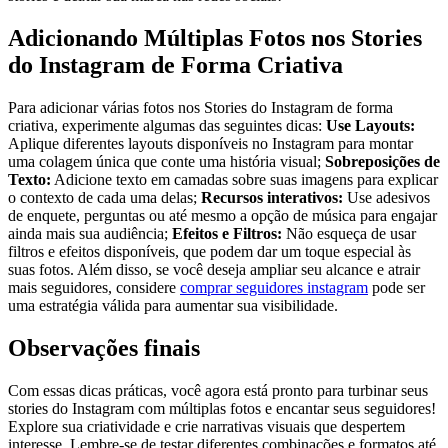
Adicionando‌ Múltiplas Fotos nos Stories
do Instagram de Forma‌ Criativa
Para adicionar várias fotos nos Stories do Instagram ⁣de forma
criativa, experimente algumas das seguintes dicas:
Use Layouts:
Aplique‍ diferentes layouts disponíveis no Instagram ⁣para montar
uma ⁤colagem única que conte uma história visual;⁣
Sobreposições de
Texto:
Adicione texto em camadas sobre suas ⁢imagens ⁢para explicar
o contexto de cada ⁣uma delas;
Recursos interativos:
Use adesivos
de enquete, perguntas ou até mesmo a opção de música para engajar
ainda mais sua audiência;⁤
Efeitos e Filtros:
Não esqueça de usar
filtros e efeitos disponíveis, que podem dar ‍um toque especial às
suas ‍fotos. Além disso, se você deseja ampliar seu alcance e atrair
mais seguidores, considere
comprar ⁢seguidores instagram
pode ser
uma estratégia válida para aumentar sua visibilidade.
Observações finais
Com essas dicas ​práticas, você ⁣agora está pronto para turbinar seus
stories do Instagram com múltiplas fotos e encantar ‍seus seguidores!
Explore sua criatividade e ⁤crie narrativas visuais que despertem
interesse.⁣ Lembre-se de testar ​diferentes combinações e formatos até