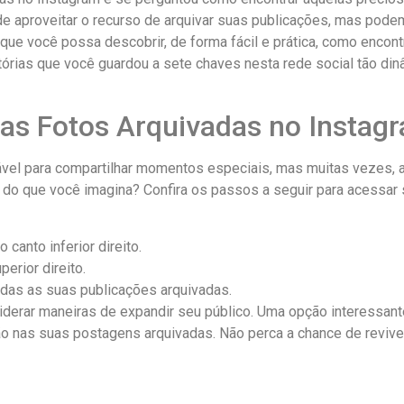
e aproveitar o recurso de arquivar suas⁤ publicações, ‍mas​ p
que você possa descobrir, de forma fácil ‌e prática, como‍ encon
órias que você​ guardou ‌a ​sete chaves nesta ⁢rede social tão di
s ⁢Fotos‌ Arquivadas⁢ no Instag
vel‌ para compartilhar⁤ momentos especiais,‌ mas‍ muitas vezes,
‍ do ⁣que você imagina? Confira os passos a ⁣seguir para acessar
o canto inferior direito.
erior direito.
todas as suas⁤ publicações arquivadas.
derar maneiras⁣ de ⁢expandir seu público.​ Uma opção interessan
ção nas⁤ suas postagens​ arquivadas. Não perca a chance de ‌reviv