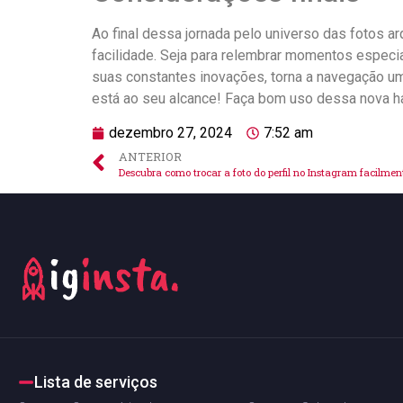
Ao final dessa jornada ‌pelo universo das fotos ​
facilidade.‍ Seja para relembrar momentos especiai
‌suas ⁤constantes inovações, torna ⁤a navegação u
está ao seu alcance! Faça⁣ bom uso dessa ‍nova⁢ hab
dezembro 27, 2024
7:52 am
ANTERIOR
Descubra como trocar a foto do perfil no Instagram facilmen
Lista de serviços