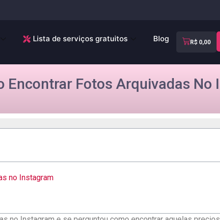
Lista de serviços gratuitos
Blog
R$
0,00
Encontrar Fotos Arquivadas No I
as⁢ no Instagram
das ‌no Instagram e se perguntou como encontrar aquelas precio