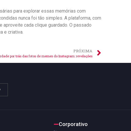
ssárias para⁣ explorar essas memórias ‌com
ondidas nunca⁣ foi tão⁤ simples. A​ plataforma, com
 e⁢ aproveite cada clique guardado. O passado
e ⁣criativa.
PRÓXIMA
rdade por trás das fotos de memes do Instagram: revelações
o
Corporativo