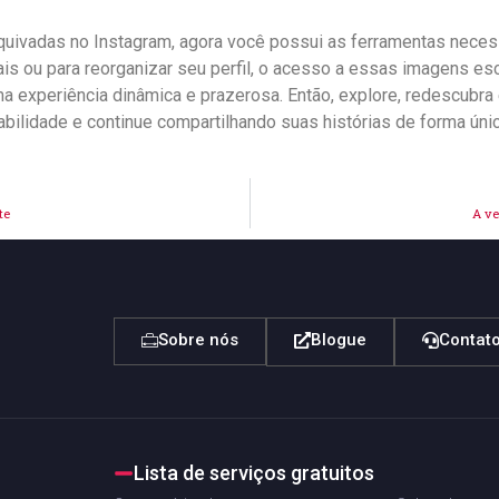
arquivadas no ‌Instagram, agora você possui ‌as ferramentas nece
s ou para reorganizar‌ seu perfil, o acesso ​a‌ essas⁢ imagens esc
ma ⁢experiência dinâmica e prazerosa. Então, explore, redescubra
ilidade ‍e⁢ continue compartilhando suas histórias⁢ de ⁤forma única 
te
A ve
Sobre nós
Blogue
Contat
Lista de serviços gratuitos