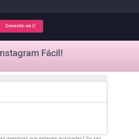
Conecte-se
nstagram Fácil!
sas ⁤memórias que estavam‌ arquivadas? Se sim,