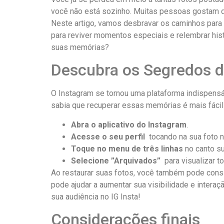
você não está ⁣sozinho. Muitas pessoas gostam d
Neste artigo,⁤ vamos desbravar os⁢ caminhos para 
para reviver ⁢momentos⁣ especiais e relembrar hist
suas memórias?
Descubra⁤ os Segredos da
O Instagram se tornou⁣ uma plataforma‍ indispensá
sabia ⁢que recuperar⁣ essas‍ memórias é mais fácil
Abra o⁤ aplicativo⁤ do Instagram
.
Acesse o seu perfil
⁣ tocando ‍na sua foto n
Toque no menu de três linhas
no canto sup
Selecione ⁣”Arquivados”
⁢ para visualizar 
Ao restaurar suas fotos, você ​também pode consi
pode​ ajudar a aumentar sua visibilidade e⁤ intera
sua ‍audiência‌ no IG Insta!
Considerações finais