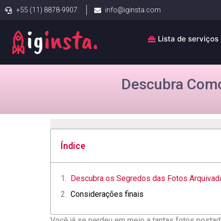
+55 (11) 8878-9907.
info@iginsta.com
Lista de serviços
Descubra Como 
Índice
Descubra⁤ os Segredos das ⁢Fotos‌ Arquivad
Considerações finais
Você‍ já se perdeu em meio a ⁢tantas fotos posta