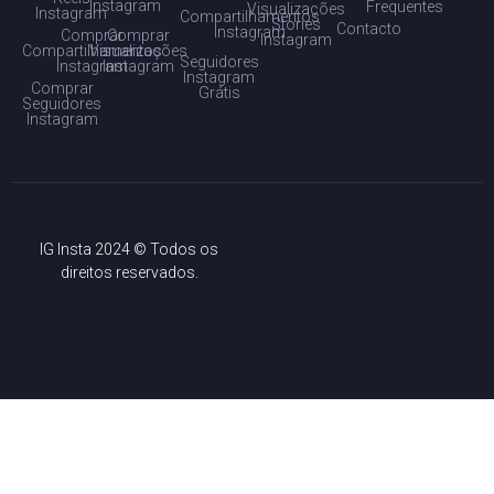
Instagram
Frequentes
Visualizações
Instagram
Compartilhamentos
Stories
Contacto
Instagram
Comprar
Comprar
Instagram
Compartilhamentos
Visualizações
Seguidores
Instagram
Instagram
Instagram
Comprar
Grátis
Seguidores
Instagram
IG Insta 2024 © Todos os
direitos reservados.