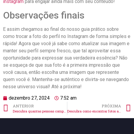
instagram
para ⁢engajar ainda ‍mais com seu conteúdo!
Observações finais
E assim chegamos ao final⁢ do nosso guia prático sobre
como trocar a​ foto⁢ do⁤ perfil⁣ no Instagram de forma simples e
rápida! Agora que você‌ já sabe como‌ atualizar sua imagem​ e
manter seu perfil sempre fresco, que ⁤tal aproveitar essa
oportunidade para ⁣expressar sua verdadeira essência? ⁣Não
se esqueça de⁢ que sua foto é‌ a primeira impressão⁣ que
você causa, então​ escolha uma imagem que represente
quem você é. Mantenha-se autêntico e divirta-se⁢ navegando
nesse universo visual! Até⁢ a próxima!
dezembro 27, 2024
7:52 am
ANTERIOR
PRÓXIMA
Descubra quantas pessoas compartilharam sua foto no Instagram!
Descubra como encontrar fotos arquivadas no Instagram fácil!