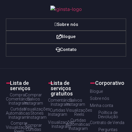
Sobre nós
Blogue
Contato
Lista de
Lista de
Corporativo
serviços
serviços
Blogue
gratuitos
Comprar
Comprar
Sobre nós
Comentários
Salvos
Comentários
Salvos
Instagram
Instagram
Instagram
Instagram
Minha conta
Curtidas
Visualizações
Curtidas
Visualizações
Política de
Automáticas
Stories
Instagram
Reels
Devolução
Instagram
Instagram
Curtidas
Visualizações
Contrato de Venda
Comprar
Automáticas
Comprar
Instagram
Visualizações
Instagram
Curtidas
Perguntas
Reels