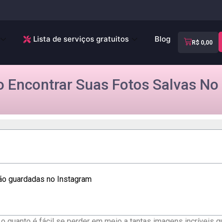
Lista de serviços gratuitos
Blog
R$
0,00
Encontrar Suas Fotos Salvas No 
ão ⁢guardadas no Instagram
o quanto é fácil se‍ perder em meio a tantas ‌imagens incríveis 