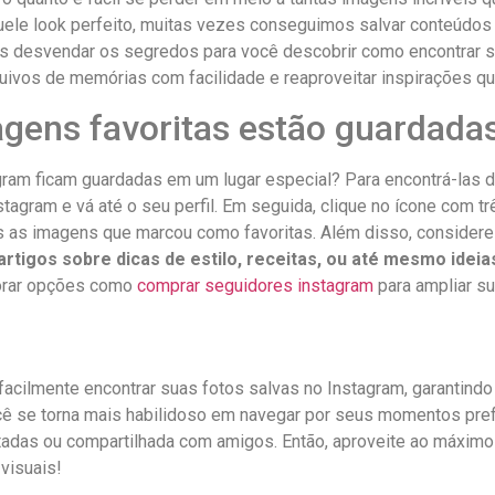
quele look perfeito, muitas vezes conseguimos ⁢salvar conteúdo
amos desvendar os segredos para você descobrir como encontrar su
arquivos de⁤ memórias com facilidade e reaproveitar inspirações q
gens favoritas ⁤estão ⁢guardada
tagram ficam ⁣guardadas em um ⁢lugar especial? Para encontrá-las d
agram e vá até o ‌seu perfil. Em seguida, clique no ícone com ⁤três
as ‍as imagens que⁣ marcou ⁣como favoritas. Além disso, considere 
artigos sobre⁢ dicas de estilo, receitas, ou até mesmo​ idei
orar opções como‍
comprar seguidores ​instagram
para ampliar su
facilmente encontrar suas fotos‍ salvas no⁢ Instagram, garantin
​você se torna⁣ mais‌ habilidoso em navegar por seus momentos‍ 
revisitadas ou compartilhada com amigos. Então, aproveite ao máx
visuais!