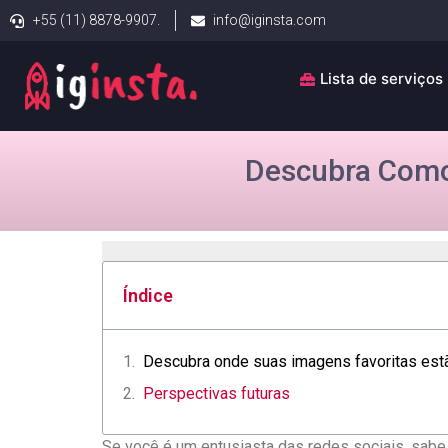
+55 (11) 8878-9907.
info@iginsta.com
Lista de serviços
Descubra Como 
Índice
Descubra onde suas ​imagens favoritas ⁤est
Perspectivas ⁤futuras
Se⁢ você é um entusiasta das redes sociais, sabe 