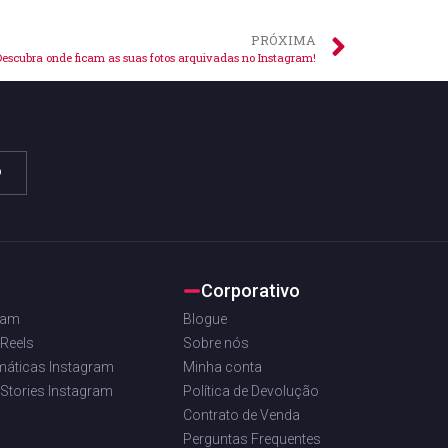
PRÓXIMA
Descubra onde ficam as suas fotos arquivadas no Instagram!
o
Corporativo
ram
Blogue
 Reels
Sobre nós
máticas Instagram
Minha conta
 Stories Instagram
Política de Devolução
Contrato de Venda
Perguntas Frequentes