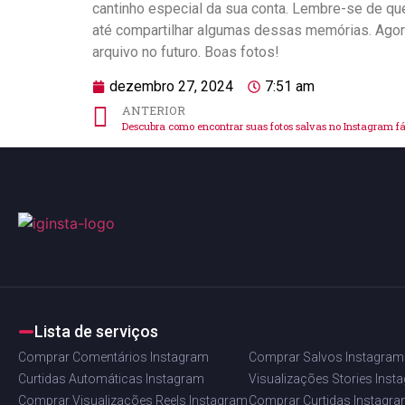
cantinho⁣ especial da sua ​conta. Lembre-se ​de q
até compartilhar algumas dessas memórias. Agora, s
arquivo no futuro. Boas fotos!
dezembro 27, 2024
7:51 am
ANTERIOR
Descubra como encontrar suas fotos salvas no Instagram fá
Lista de serviços
Comprar Comentários Instagram
Comprar Salvos Instagram
Curtidas Automáticas Instagram
Visualizações Stories Inst
Comprar Visualizações Reels Instagram
Comprar Curtidas Instagr