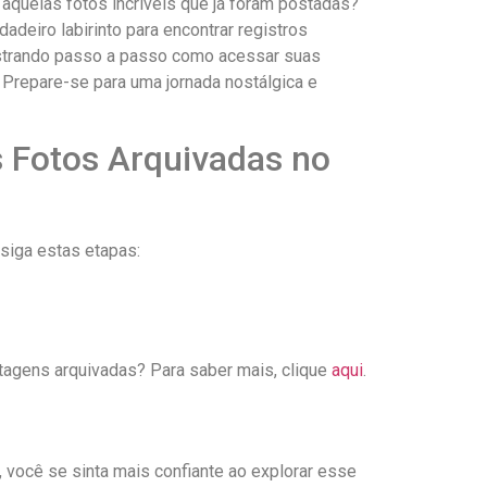
aquelas fotos incríveis que já foram postadas?
deiro labirinto para ‌encontrar registros
ostrando ⁣passo ⁤a passo como acessar suas
. Prepare-se para uma jornada nostálgica e
 Fotos‌ Arquivadas no
 siga estas etapas:
ostagens arquivadas? Para ⁢saber mais, clique
aqui
.
 você se ‌sinta mais ​confiante ao explorar esse