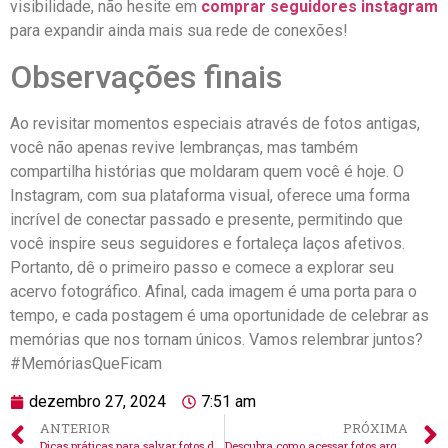
visibilidade, não hesite em
comprar seguidores instagram
para expandir ⁣ainda ​mais sua rede⁢ de conexões!
Observações finais
Ao revisitar momentos especiais ‌através ​de fotos antigas,
você não apenas revive lembranças, mas ‍também
compartilha histórias que moldaram quem você é⁤ hoje. O
Instagram, ‌com sua‍ plataforma visual, oferece‍ uma forma
incrível de conectar passado e presente, permitindo que
você ​inspire seus ‍seguidores e ​fortaleça laços afetivos.
Portanto, dê o primeiro passo e comece a explorar seu
⁣acervo fotográfico. Afinal, cada⁤ imagem ⁣é uma porta para o
tempo, ⁢e cada postagem é uma oportunidade⁢ de celebrar as
⁢memórias que ⁣nos tornam únicos.​ Vamos relembrar juntos?
#MemóriasQueFicam
dezembro 27, 2024
7:51 am
ANTERIOR
PRÓXIMA
Dicas práticas para salvar fotos do Instagram do perfil
Descubra como acessar fotos arquivadas no Instagram fácil