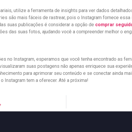
riais, utilize a ferramenta de insights⁢ para ver dados detalhado
ies são mais fáceis de rastrear, pois ⁤o⁢ Instagram fornece‍ ess
e das suas publicações é considerar a opção de
comprar seguid
ações das suas fotos, ajudando você a compreender melhor ⁣o eng
ções no Instagram, esperamos que você tenha ‍encontrado as ferr
visualizaram suas postagens não‌ apenas enriquece sua experiên
nhecimento para‍ aprimorar seu conteúdo e se conectar​ ainda m
o‍ Instagram tem a oferecer. Até a próxima!
e