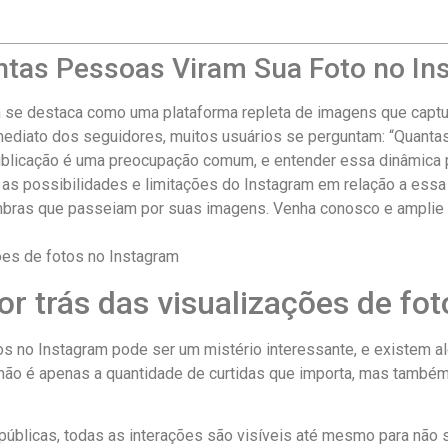
tas ⁣Pessoas Viram Sua Foto no In
am se destaca como uma plataforma repleta de ‌imagens que cap
mediato dos seguidores, muitos usuários se perguntam: “Quantas
publicação é uma preocupação comum,‍ e entender ​essa dinâmica 
 ‌as possibilidades e limitações⁢ do Instagram em relação a ‌es
bras que passeiam por suas imagens. Venha conosco e amplie o
 trás das‌ visualizações ‌de⁤ fo
s ⁢no Instagram pode ser⁤ um mistério interessante, e existem 
não é apenas a quantidade de ⁢curtidas que importa, mas também
úblicas, todas⁣ as interações são visíveis até mesmo para não s