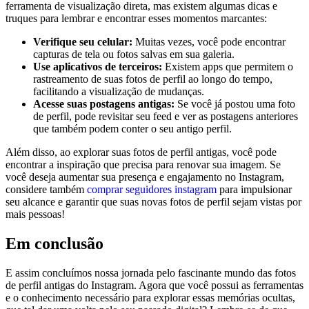
⁤ferramenta ⁤de visualização direta, mas existem⁣ algumas dicas e
truques para ⁤lembrar e encontrar esses momentos marcantes:
Verifique‍ seu celular:
Muitas vezes, você pode encontrar
capturas de‌ tela ​ou ‍fotos salvas⁣ em sua galeria.
Use aplicativos de terceiros:
Existem apps⁤ que permitem o​
rastreamento⁤ de suas fotos de perfil ao longo⁤ do tempo,
facilitando a visualização de mudanças.
Acesse suas postagens ​antigas:
Se você já⁣ postou uma⁤ foto⁤
de perfil, pode‍ revisitar seu feed e ‍ver ⁢as postagens ‌anteriores
que também⁤ podem conter o seu antigo perfil.
Além disso, ​ao explorar suas ⁢fotos ⁢de ‌perfil antigas, você pode
encontrar ⁣a inspiração que precisa para renovar sua imagem. Se
você deseja aumentar sua presença e engajamento no Instagram,
considere também‌
comprar ‍seguidores instagram
para ‍impulsionar
seu alcance e garantir que suas⁣ novas fotos de perfil sejam vistas por
mais pessoas!
Em⁤ conclusão
E ​assim​ concluímos nossa jornada pelo fascinante mundo das fotos
de perfil antigas do Instagram. Agora que você possui as ‍ferramentas
e o conhecimento necessário para⁤ explorar​ essas memórias ocultas,