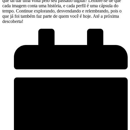
que tal dar uma volta pelo seu passado digital? Lembre-se de que
cada ‌imagem ⁣conta uma‌ história, e cada perfil é uma cápsula do
tempo. Continue explorando, desvendando e relembrando, pois o
que⁤ já foi também faz parte de quem⁢ você é hoje. ‌Até ‍a próxima
descoberta!