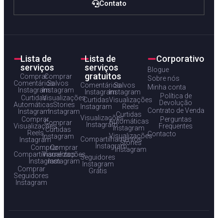
Contato
Lista de
Lista de
Corporativo
serviços
serviços
Blogue
gratuitos
Comprar
Comprar
Sobre nós
Comentários
Salvos
Comentários
Salvos
Minha conta
Instagram
Instagram
Instagram
Instagram
Política de
Curtidas
Visualizações
Curtidas
Visualizações
Devolução
Automáticas
Stories
Instagram
Reels
Contrato de Venda
Instagram
Instagram
Curtidas
Visualizações
Comprar
Perguntas
Automáticas
Comprar
Instagram
Visualizações
Frequentes
Instagram
Curtidas
Reels
Contacto
Visualizações
Instagram
Compartilhamentos
Instagram
Stories
Instagram
Comprar
Comprar
Instagram
Compartilhamentos
Visualizações
Seguidores
Instagram
Instagram
Instagram
Comprar
Grátis
Seguidores
Instagram