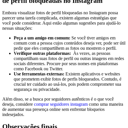
de ‍perfil ⁣bloqueadas no Instagram
Embora visualizar fotos de perfil bloqueadas⁢ no Instagram‍ possa
parecer uma ⁣tarefa complicada, existem ​algumas estratégias que
você ⁣pode considerar. Aqui estão algumas sugestões para ​ajudá-lo
nessas situações:
Peça a um amigo em⁤ comum:
Se você tiver amigos ⁢em
comum ⁣com a pessoa cujos conteúdos deseja ver, pode ser útil
pedir ⁤que eles compartilhem ⁤as fotos ou mostrem o perfil.
Verifique⁢ outras plataformas:
​ Às​ vezes,⁢ as ⁤pessoas
compartilham‍ suas fotos de perfil ou outras imagens ‍em redes
sociais diferentes. ​Procure​ por seus nomes em plataformas
como⁣ Facebook ou Twitter.
Use ferramentas externas:
Existem ​aplicativos ​e websites
que prometem exibir fotos de‍ perfis bloqueados. Contudo, é
crucial ter cuidado ao usá-los, pois podem‌ comprometer sua
segurança ou privacidade.
Além‌ disso, ⁢se⁤ a busca ⁤por seguidores autênticos é o ‍que‌ você
deseja, ⁢considere
comprar seguidores instagram
como uma maneira
de ⁣aumentar ‍sua presença online sem⁢ enfrentar bloqueios
indesejados.
Observações⁣ finais