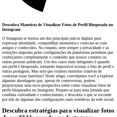
Descubra Maneiras⁤ de Visualizar⁢ Fotos de ⁢Perfil Bloqueado no
Instagram
O Instagram se tornou um dos ⁣principais ‌palcos digitais para
expressar identidade, compartilhar ​momentos ⁤e conectar-se com⁣
amigos‍ e conhecidos. No entanto, nem⁣ sempre ​a⁢ privacidade⁤ e as
restrições impostas‌ pelas configurações da plataforma‌ permitem que
conheçamos completamente o conteúdo⁤ que​ nossos ⁣contatos ou⁢
outras ⁢pessoas‍ publicam. ‌Um dos casos mais intrigantes é ⁢quando
um perfil é bloqueado, ‍tornando impossível acessar ​a foto de perfil e
outras postagens. ⁢Mas será⁢ que⁤ existem maneiras criativas de
contornar ​essas barreiras? Neste ​artigo, convidamos você a⁣ explorar
algumas abordagens que, apesar de controversas, podem
proporcionar uma nova perspectiva sobre‌ como visualizar fotos de
perfis bloqueados‍ no ‍Instagram. Prepare-se para ⁢uma jornada que
combina ‌curiosidade e conhecimento, e descubra o​ que se⁢ esconde
por trás de algumas das configurações ⁣mais restritivas da rede social.
Descubra estratégias para visualizar fotos