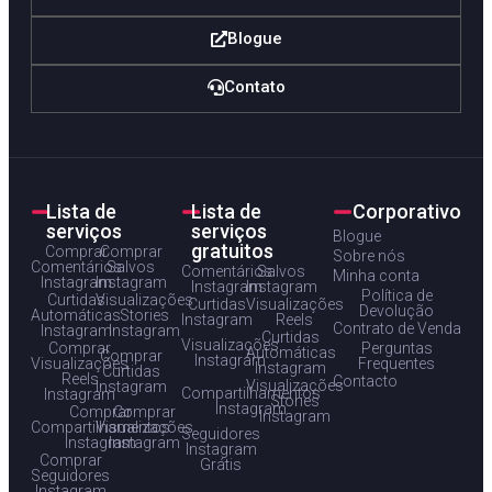
Blogue
Contato
Lista de
Lista de
Corporativo
serviços
serviços
Blogue
gratuitos
Comprar
Comprar
Sobre nós
Comentários
Salvos
Comentários
Salvos
Minha conta
Instagram
Instagram
Instagram
Instagram
Política de
Curtidas
Visualizações
Curtidas
Visualizações
Devolução
Automáticas
Stories
Instagram
Reels
Contrato de Venda
Instagram
Instagram
Curtidas
Visualizações
Comprar
Perguntas
Automáticas
Comprar
Instagram
Visualizações
Frequentes
Instagram
Curtidas
Reels
Contacto
Visualizações
Instagram
Compartilhamentos
Instagram
Stories
Instagram
Comprar
Comprar
Instagram
Compartilhamentos
Visualizações
Seguidores
Instagram
Instagram
Instagram
Comprar
Grátis
Seguidores
Instagram