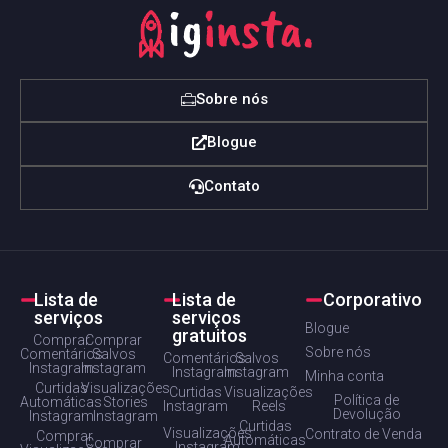
Sobre nós
Blogue
Contato
Lista de
Lista de
Corporativo
serviços
serviços
Blogue
gratuitos
Comprar
Comprar
Sobre nós
Comentários
Salvos
Comentários
Salvos
Instagram
Instagram
Instagram
Instagram
Minha conta
Curtidas
Visualizações
Curtidas
Visualizações
Política de
Automáticas
Stories
Instagram
Reels
Devolução
Instagram
Instagram
Curtidas
Visualizações
Contrato de Venda
Comprar
Automáticas
Comprar
Instagram