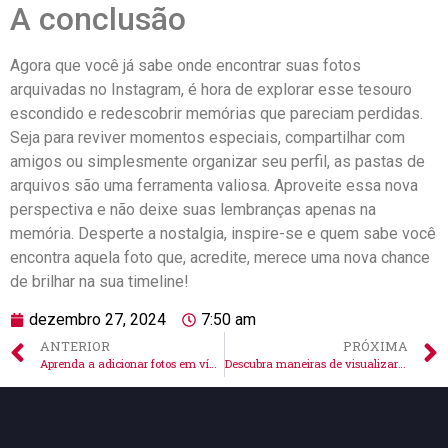
A conclusão
Agora que ⁤você já sabe onde encontrar suas fotos
arquivadas ​no‍ Instagram, é hora de explorar esse tesouro
⁣escondido e redescobrir memórias que‍ pareciam ‌perdidas.
Seja para reviver momentos especiais, ⁤compartilhar com
amigos ou simplesmente organizar⁢ seu perfil, as pastas de
arquivos são‌ uma ferramenta valiosa. Aproveite ⁢essa nova⁤
perspectiva ‍e ⁤não‌ deixe suas lembranças apenas na
⁣memória. Desperte a nostalgia, inspire-se e quem sabe ​você
encontra‌ aquela foto ‍que, acredite, merece uma nova⁢ chance
de‍ brilhar na sua⁣ timeline!
dezembro 27, 2024
7:50 am
ANTERIOR
PRÓXIMA
Aprenda a adicionar fotos em vídeos no Instagram facilmente!
Descubra maneiras de visualizar fotos de perfil bloqueado no Instagram