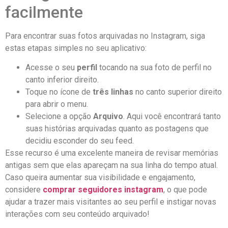
facilmente
Para ⁣encontrar‌ suas ​fotos arquivadas no ⁤Instagram, siga
estas⁤ etapas simples ⁢no‍ seu ⁤aplicativo:
Acesse o seu
perfil
tocando ⁢na sua ⁤foto de perfil no⁢
canto‍ inferior direito.
Toque‍ no ícone de
três linhas
no canto ⁤superior direito
para abrir o menu.
Selecione a‍ opção
Arquivo
. Aqui você⁣ encontrará tanto
suas ‌histórias ⁤arquivadas quanto as​ postagens ‌que​
decidiu esconder do seu feed.
Esse⁤ recurso⁢ é⁤ uma⁤ excelente‌ maneira ⁣de​ revisar memórias
antigas sem que elas apareçam na ​sua ‍linha do tempo ‌atual.
⁤Caso⁣ queira aumentar sua visibilidade e engajamento,⁢
considere
comprar⁣ seguidores instagram
,‍ o que pode
ajudar a trazer ⁣mais visitantes ‌ao seu perfil e ‍instigar novas
interações com seu conteúdo⁣ arquivado!