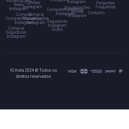
Visualizações
Instagram
Curtidas
Perguntas
Reels
Instagram
Frequentes
Visualizações
Instagram
Compartilhamentos
Stories
Contacto
Instagram
Comprar
Comprar
Instagram
Compartilhamentos
Visualizações
Seguidores
Instagram
Instagram
Instagram
Comprar
Grátis
Seguidores
Instagram
IG Insta 2024 © Todos os
direitos reservados.