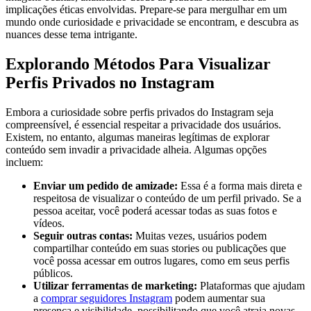
implicações éticas envolvidas. Prepare-se para mergulhar ‍em um
mundo ‍onde curiosidade e privacidade se encontram,⁣ e descubra as
nuances desse⁤ tema intrigante.
Explorando⁤ Métodos Para Visualizar
Perfis Privados no ⁢Instagram
Embora a curiosidade sobre perfis⁤ privados​ do Instagram seja​
compreensível,⁢ é essencial respeitar a privacidade dos usuários.
Existem, ‍no entanto, ​algumas maneiras legítimas de explorar
conteúdo sem‌ invadir a privacidade alheia. Algumas opções
incluem:
Enviar um​ pedido de amizade:
Essa ‌é a forma mais⁤ direta e
respeitosa de visualizar o⁣ conteúdo de ⁤um perfil privado. Se⁣ a
pessoa aceitar, você poderá acessar todas as suas⁣ fotos e
vídeos.
Seguir outras contas:
⁤Muitas ‍vezes, usuários podem
compartilhar conteúdo em suas stories​ ou publicações que
você possa⁣ acessar em outros lugares, ⁤como em⁤ seus perfis
públicos.
Utilizar ferramentas de marketing:
Plataformas que ajudam
a
comprar seguidores Instagram
podem aumentar sua
presença e visibilidade, possibilitando que você atraia⁤ novas