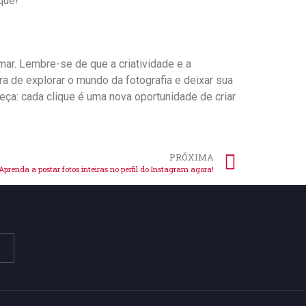
que!
ar. Lembre-se de que ‌a ⁣criatividade e‌ a
de‌ explorar o mundo da fotografia e deixar⁣ sua
eça: cada clique é uma nova oportunidade⁣ de criar
PRÓXIMA
Aprenda a postar fotos inteiras no perfil do Instagram agora!