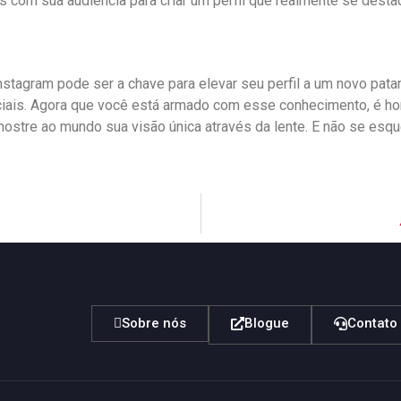
s ⁣com sua audiência para criar ‍um⁤ perfil que realmente se desta
stagram pode⁣ ser a chave para ​elevar‌ seu⁤ perfil a um novo patam
s. Agora que​ você está armado com esse‍ conhecimento, é hora 
 mostre ao mundo sua visão única através da lente. E não ‍se esqu
Sobre nós
Blogue
Contato