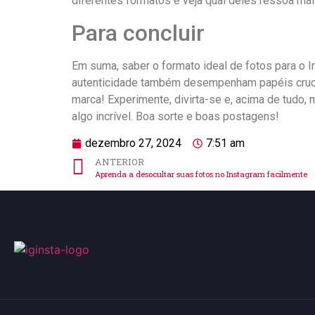
diferentes formatos e ⁣veja qual deles​ ressoa mai
Para concluir
Em suma,​ saber o formato ideal de fotos para o ⁢In
autenticidade também desempenham⁢ papéis cruciai
marca! Experimente, divirta-se e, ⁣acima de tudo,
algo⁤ incrível. Boa sorte​ e boas postagens!
dezembro 27, 2024
7:51 am
ANTERIOR
Aprenda a desocultar suas fotos no Instagram facilmente