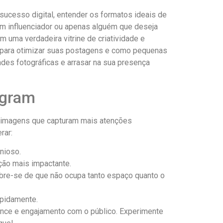
sucesso digital, entender⁤ os formatos ideais de
, um influenciador ou apenas alguém que deseja
 uma verdadeira vitrine de criatividade e
cas para otimizar suas postagens e como pequenas
es fotográficas e ​arrasar na sua presença​
agram
s‌ imagens que capturam ⁣mais atenções
rar:
onioso.
ção ⁣mais impactante.
re-se de que ⁣não ocupa tanto⁢ espaço quanto o
apidamente.
cance ⁢e engajamento com o público. Experimente