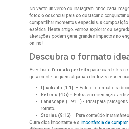
No vasto⁤ universo do​ Instagram, onde cada⁣ imag
⁤fotos ⁢é essencial⁣ para⁢ se destacar e‍ conquist
compartilhar momentos especiais, a composição e
estética. Neste artigo, vamos explorar os segred
alterações podem gerar grandes impactos no engaj
online!
Descubra o formato ideal
Escolher​ o
formato perfeito
‍para suas fotos no
geralmente⁣ seguem ‍algumas ⁣diretrizes⁤ essencia
Quadrado ⁣(1:1)
⁣ – Este é ⁤o formato tradi
Retrato (4:5)
– Fotos⁤ em orientação vertica
Landscape (1.91:1)
‌- Ideal para paisagen
retrato.
Stories (9:16)
– Para conteúdo⁢ instantâneo 
Outra dica importante é a
importância⁤ de comprar