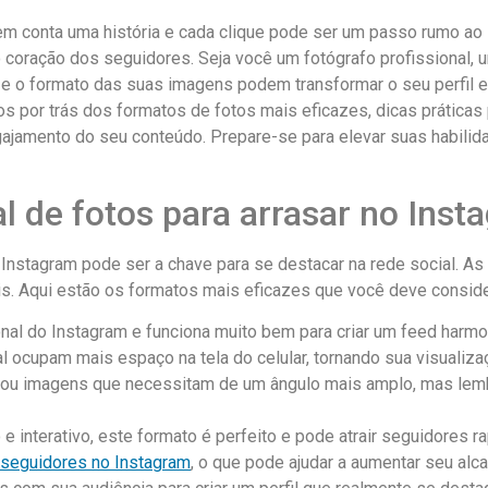
em‍ conta uma história e cada ⁢clique pode ser um passo rumo ao 
ar o coração dos seguidores. Seja você um fotógrafo ⁣profissional
 o formato das suas imagens podem transformar o seu ⁣perfil em
os ​por trás dos formatos de fotos​ mais eficazes,‌ dicas práti
amento do‍ seu conteúdo. Prepare-se⁢ para elevar ‍suas habilidad
 de fotos para arrasar ​no Inst
 Instagram pode ser a chave ‌para se destacar ​na rede social. A
is. Aqui estão os formatos mais eficazes que você‍ deve conside
cional do Instagram e funciona muito bem para criar um feed harm
l ocupam mais ⁣espaço na tela do celular, tornando sua⁤ visualiza
s ou imagens que necessitam⁢ de um ângulo mais amplo, ⁣mas lemb
e interativo, este formato é perfeito e pode atrair seguidores r
 seguidores⁣ no Instagram
, o que pode ajudar ‌a‌ aumentar seu al