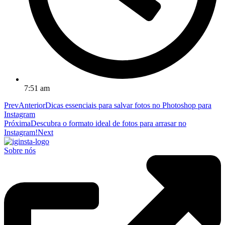
7:51 am
Prev
Anterior
Dicas essenciais para salvar fotos no Photoshop para
Instagram
Próxima
Descubra o formato ideal de fotos para arrasar no
Instagram!
Next
Sobre nós