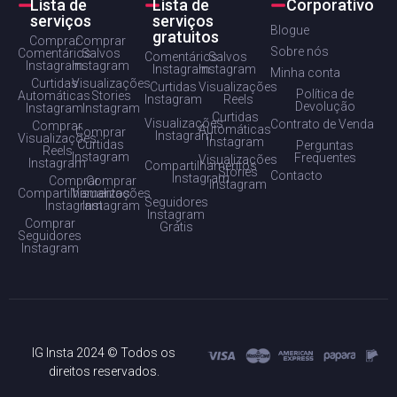
Lista de
Lista de
Corporativo
serviços
serviços
Blogue
gratuitos
Comprar
Comprar
Sobre nós
Comentários
Salvos
Comentários
Salvos
Instagram
Instagram
Instagram
Instagram
Minha conta
Curtidas
Visualizações
Curtidas
Visualizações
Política de
Automáticas
Stories
Instagram
Reels
Devolução
Instagram
Instagram
Curtidas
Visualizações
Contrato de Venda
Comprar
Automáticas
Comprar
Instagram
Visualizações
Instagram
Curtidas
Perguntas
Reels
Instagram
Frequentes
Visualizações
Instagram
Compartilhamentos
Stories
Contacto
Instagram
Comprar
Comprar
Instagram
Compartilhamentos
Visualizações
Seguidores
Instagram
Instagram
Instagram
Comprar
Grátis
Seguidores
Instagram
IG Insta 2024 © Todos os
direitos reservados.