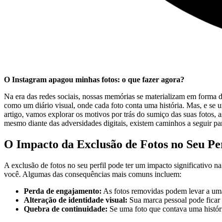
O Instagram apagou minhas ‍fotos: o que fazer agora?
Na era das redes‌ sociais, ⁣nossas‌ memórias se materializam em⁤ forma 
como um diário visual, onde‍ cada foto conta uma ​história. Mas, e se u
artigo, vamos explorar os motivos por trás do sumiço das suas⁤ fotos, as
mesmo diante das adversidades digitais,​ existem ⁢caminhos a seguir⁣ p
O Impacto da ‍Exclusão de Fotos​ no Seu Per
A exclusão de fotos ⁢no ⁣seu ⁢perfil⁣ pode ter um ⁢impacto significativo 
‌você.‍ Algumas das consequências mais comuns incluem:
Perda de engajamento:
As fotos ⁣removidas podem levar a uma
Alteração de⁣ identidade visual:
Sua marca pessoal pode ficar d
Quebra de ⁣continuidade:
Se⁣ uma foto que contava uma história