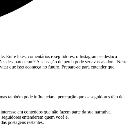
e. Entre⁢ likes, comentários ⁣e seguidores, o Instagram se destaca
dações desapareceram? ⁢A sensação de perda⁤ pode ser avassaladora. Neste
vitar ‌que isso aconteça no futuro. Prepare-se para entender que,⁤
am, mas também pode ⁢influenciar a percepção‍ que⁢ os seguidores têm de
teresse em ‍conteúdos que não⁢ fazem parte da sua narrativa.
os seguidores‌ entenderem quem você é.
 das postagens restantes.