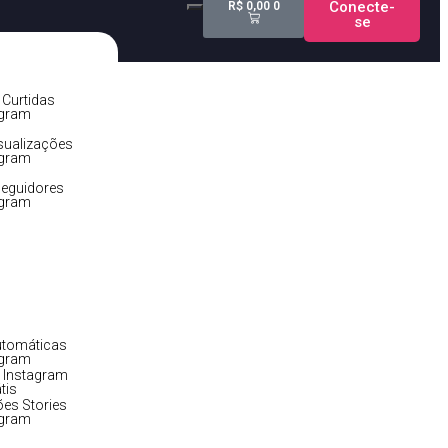
Conecte-
R$
0,00
0
se
Curtidas
agram
sualizações
agram
eguidores
agram
utomáticas
agram
 Instagram
tis
ões Stories
agram