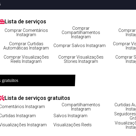
s
Lista de serviços
os: o que fazer agora?
Comprar
Comprar Comentários
Comprar 
Compartilhamentos
Instagram
Inst
Instagram
Comprar Curtidas
Comprar Vi
Comprar Salvos Instagram
Automáticas Instagram
Inst
Comprar Visualizações
Comprar Visualizações
Comprar S
Reels Instagram
Stories Instagram
Inst
 gratuitos
Lista de serviços gratuitos
Compartilhamentos
Curtidas A
Comentários Instagram
Instagram
Inst
Seguidores
Curtidas Instagram
Salvos Instagram
Grá
Visualizaç
Visualizações Instagram
Visualizações Reels
Inst