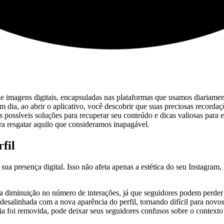
de imagens digitais, encapsuladas nas plataformas ⁣que usamos diariament
m dia, ao abrir o aplicativo, você descobrir ‌que​ suas preciosas⁤ recor
⁤ possíveis soluções para⁤ recuperar ‍seu conteúdo e dicas valiosas para e
ara resgatar aquilo que consideramos⁣ inapagável.
fil
na sua presença digital. Isso⁢ não ⁢afeta apenas a estética do‍ seu Instagr
 diminuição no número de interações, já que seguidores podem perder in
esalinhada com a nova⁤ aparência‌ do perfil, ⁢tornando difícil para nov
 foi removida, pode deixar ​seus seguidores confusos‌ sobre o ⁢contexto