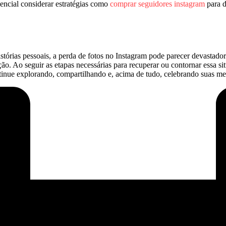
encial considerar ⁢estratégias ​como
comprar seguidores instagram
para d
órias pessoais, a perda de fotos⁣ no Instagram ⁤pode parecer devastador
ão. Ao seguir⁢ as etapas ⁣necessárias para⁣ recuperar ou contornar essa⁣
tinue explorando, compartilhando e, acima de⁣ tudo,‌ celebrando suas m