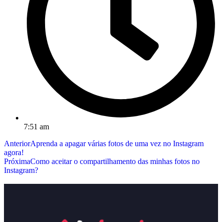
7:51 am
Anterior
Aprenda a apagar várias fotos de uma vez no Instagram
agora!
Próxima
Como aceitar o compartilhamento das minhas fotos no
Instagram?