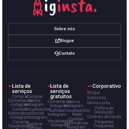
Sobre nós
Blogue
Contato
Lista de
Lista de
Corporativo
serviços
serviços
Blogue
gratuitos
Comprar
Comprar
Sobre nós
Comentários
Salvos
Comentários
Salvos
Minha conta
Instagram
Instagram
Instagram
Instagram
Política de
Curtidas
Visualizações
Curtidas
Visualizações
Devolução
Automáticas
Stories
Instagram
Reels
Contrato de Venda
Instagram
Instagram
Curtidas
Visualizações
Comprar
Perguntas
Automáticas
Comprar
Instagram
Visualizações
Frequentes
Instagram
Curtidas