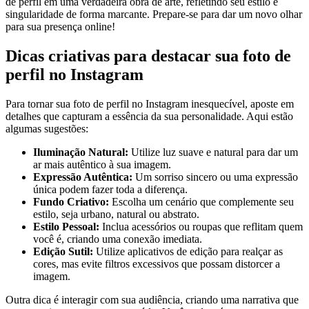
de perfil​ em​ uma ⁢verdadeira obra​ de arte, refletindo seu estilo e
singularidade de forma marcante. Prepare-se ⁢para⁢ dar um novo olhar
para‌ sua presença online!
Dicas criativas para destacar sua ‌foto de
perfil⁤ no Instagram
Para​ tornar sua foto de perfil no Instagram inesquecível, aposte em
detalhes‍ que capturam a essência da sua personalidade. Aqui estão‍
algumas sugestões:
Iluminação Natural:
Utilize luz ⁣suave ⁤e natural para dar‍ um
ar mais⁣ autêntico ‌à sua‍ imagem.
Expressão⁤ Autêntica:
Um sorriso sincero‌ ou uma expressão
única podem fazer toda a diferença.
Fundo ⁤Criativo:
Escolha um cenário que⁣ complemente​ seu⁣
estilo, seja urbano, natural ou abstrato.
Estilo Pessoal:
Inclua acessórios ou ⁢roupas que reflitam quem
você é, criando uma ‍conexão imediata.
Edição Sutil:
​Utilize aplicativos de‌ edição para realçar as⁤
cores, mas evite filtros excessivos​ que ‍possam distorcer a⁣
imagem.
Outra dica é interagir ⁢com⁢ sua audiência,‌ criando ​uma narrativa ⁢que⁣