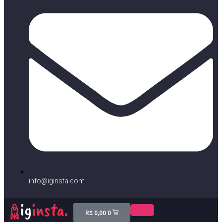
info@iginsta.com
R$
0,00
0