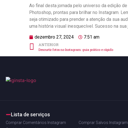
Ao final desta jornada pelo universo‍ da edição d
Photoshop, prontas⁣ para brilhar no Instagram. Le
seja otimizado⁤ para prender ‌a atenção ⁢da‍ sua a
‍uma história visual inesquecível. Sucesso⁣ na sua‌
dezembro 27, 2024
7:51 am
ANTERIOR
Descurtir fotos no Instagram: guia prático e rápido
Lista de serviços
Comprar Comentários Instagram
Comprar Salvos Instagram