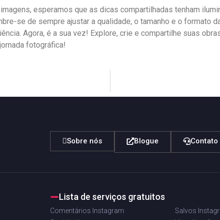
e imagens, esperamos que as dicas compartilhadas tenham iluminad
mbre-se de sempre ⁤ajustar a ⁢qualidade, o tamanho e o formato d
udiência. Agora, é a sua vez! Explore, crie e compartilhe suas ob
 jornada fotográfica!
Sobre nós
Blogue
Contato
Lista de serviços gratuitos
Comentários Instagram
Salvos Instag