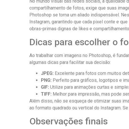
No mundo visual ⁣das ​redes​ sociais, a qualidade
compartilhamento de ⁢fotos, exige⁣ que ⁣suas ima
Photoshop se torna ⁤um aliado ‍indispensável. Nes
Instagram, ‍garantindo que⁤ cada ⁢pixel conte e 
obras-primas dignas ⁣de likes e‍ compartilhament
Dicas para escolher o‍ 
Ao trabalhar com ⁣imagens no Photoshop, é ⁤fundam
algumas dicas ⁢para facilitar sua decisão:
JPEG:
Excelente para fotos com muitos detal
PNG:
Perfeito para gráficos, logotipos e i
GIF:
Utilize⁢ para animações curtas e⁢ simple
TIFF:
Melhor para impressão, ⁢mas ‍pode ser
Além disso, não se esqueça⁢ de otimizar suas imag
⁣ao formato ‍quadrado ou ⁣vertical do Instagram. S
Observações finais