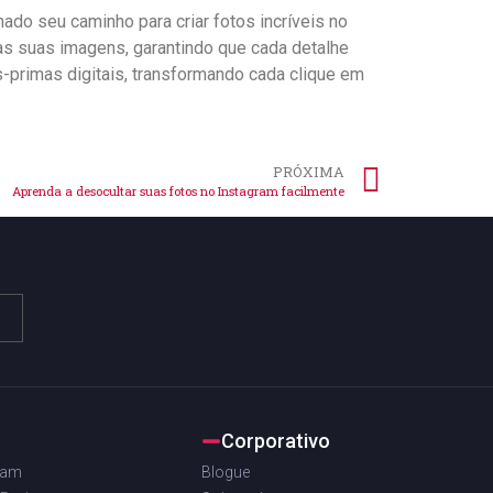
o seu ⁢caminho para criar‌ fotos incríveis ‍no
as suas imagens,‍ garantindo ‍que cada detalhe
ras-primas digitais, transformando cada clique em
PRÓXIMA
Aprenda a desocultar suas fotos no Instagram facilmente
Corporativo
ram
Blogue