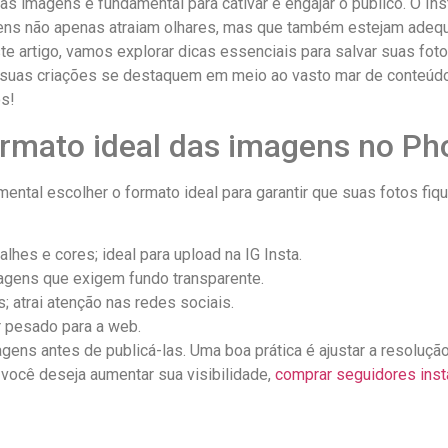
 das imagens é fundamental ​para cativar e engajar o público. O 
gens não apenas atraiam ‌olhares, mas que também estejam ⁤adequ
te artigo, vamos explorar⁢ dicas⁢ essenciais para salvar ‍suas fo
que suas criações⁣ se destaquem em meio ao vasto mar de conteú
os!
formato ideal das imagens no P
ental ‌escolher o formato⁤ ideal para⁤ garantir que suas fotos ⁣f
hes e cores; ideal ⁤para upload na IG Insta.
magens que exigem fundo transparente.
s; atrai atenção nas redes sociais.
 pesado⁢ para a web.
ens antes de⁤ publicá-las. Uma boa⁢ prática é ajustar a ⁣resoluç
e você⁣ deseja aumentar sua visibilidade,
comprar seguidores ins