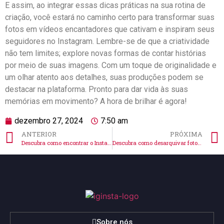
E assim, ⁢ao integrar essas dicas ‌práticas na ‍sua⁢ rotina ⁣de⁤
criação, você estará no caminho certo ‌para transformar suas
fotos em vídeos encantadores que ‍cativam e​ inspiram ⁣seus
seguidores no Instagram. Lembre-se de que a criatividade
não tem limites; ⁣explore novas‌ formas de contar histórias
por​ meio de⁣ suas⁤ imagens. Com um toque de originalidade e
um olhar atento ​aos ⁢detalhes,⁢ suas⁤ produções podem ⁤se
destacar na plataforma. Pronto‌ para‌ dar vida às suas⁢
memórias‌ em ​movimento? A hora​ de brilhar é‍ agora!
dezembro 27, 2024
7:50 am
ANTERIOR
PRÓXIMA
Descubra como encontrar o Instagram pela foto de forma fácil!
Descubra como desarquivar fotos no Instagram facilmente!
Sobre nós