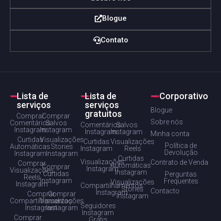
Blogue
Contato
Lista de
Lista de
Corporativo
serviços
serviços
Blogue
gratuitos
Comprar
Comprar
Sobre nós
Comentários
Salvos
Comentários
Salvos
Instagram
Instagram
Instagram
Instagram
Minha conta
Curtidas
Visualizações
Curtidas
Visualizações
Política de
Automáticas
Stories
Instagram
Reels
Devolução
Instagram
Instagram
Curtidas
Visualizações
Contrato de Venda
Comprar
Automáticas
Comprar
Instagram
Visualizações
Instagram
Curtidas
Perguntas
Reels
Instagram
Frequentes
Visualizações
Instagram
Compartilhamentos
Stories
Contacto
Instagram
Comprar
Comprar
Instagram
Compartilhamentos
Visualizações
Seguidores
Instagram
Instagram
Instagram
Comprar
Grátis