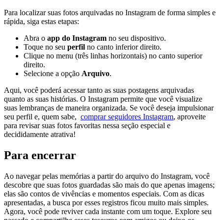
Para localizar suas ⁤fotos arquivadas no ⁤Instagram de forma simples e‍
rápida, siga estas etapas:
Abra o
app do Instagram
no⁣ seu dispositivo.
Toque no seu
perfil
no canto inferior⁣ direito.
Clique⁢ no menu (três linhas‌ horizontais) no‍ canto superior
direito.
Selecione a opção
Arquivo
.
Aqui, você poderá acessar tanto as suas postagens arquivadas
quanto as suas histórias. O Instagram ⁢permite que ⁣você visualize
suas lembranças de ⁢maneira organizada. Se você deseja⁣ impulsionar
seu​ perfil e, ⁤quem sabe, ​
comprar ⁣seguidores Instagram
, aproveite
para revisar suas fotos ‍favoritas⁣ nessa seção especial ‌e⁣
decididamente atrativa!
Para encerrar
Ao navegar pelas memórias⁢ a partir do arquivo‌ do Instagram, você⁢
descobre que suas fotos​ guardadas são mais do ‍que apenas imagens;
elas‌ são contos de vivências e momentos especiais. Com ⁤as dicas
⁣apresentadas, a ⁤busca por esses ‌registros ficou muito mais simples.
Agora, você pode reviver‌ cada instante‌ com um toque. Explore seu