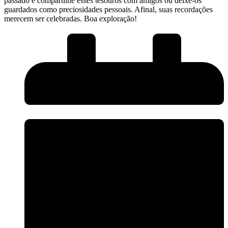
passado e compartilhe esses​ tesouros com amigos‍ ou deixe-os
guardados como ​preciosidades pessoais. Afinal, suas recordações
merecem ser ‍celebradas. Boa exploração!