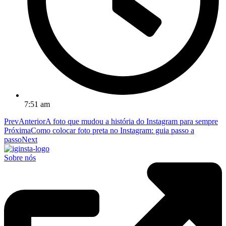
7:51 am
Prev
Anterior
A foto que mudou a história do Instagram para sempre
Próxima
Como colocar foto preta no Instagram: guia passo a
passo
Next
Sobre nós